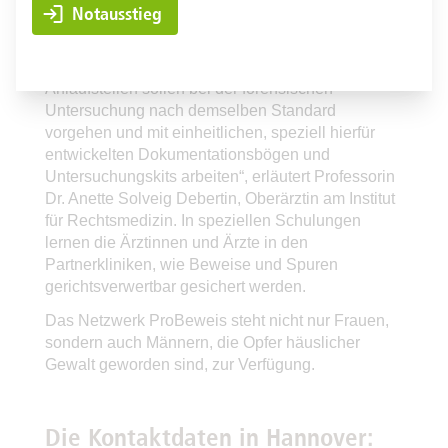
Frauen muss geholfen werden. Der Weg in eine
Notausstieg
Frauenklinik ist häufig leichter als der Gang zur
Polizei. Deshalb machen wir gerne mit“, erklärt
Klinikdirektor Professor Dr. Peter Hillemanns. „Alle
Anlaufstellen sollen bei der forensischen
Untersuchung nach demselben Standard
vorgehen und mit einheitlichen, speziell hierfür
entwickelten Dokumentationsbögen und
Untersuchungskits arbeiten“, erläutert Professorin
Dr. Anette Solveig Debertin, Oberärztin am Institut
für Rechtsmedizin. In speziellen Schulungen
lernen die Ärztinnen und Ärzte in den
Partnerkliniken, wie Beweise und Spuren
gerichtsverwertbar gesichert werden.
Das Netzwerk ProBeweis steht nicht nur Frauen,
sondern auch Männern, die Opfer häuslicher
Gewalt geworden sind, zur Verfügung.
Die Kontaktdaten in Hannover: