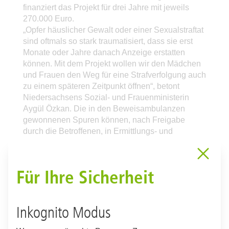
finanziert das Projekt für drei Jahre mit jeweils
270.000 Euro.
„Opfer häuslicher Gewalt oder einer Sexualstraftat
sind oftmals so stark traumatisiert, dass sie erst
Monate oder Jahre danach Anzeige erstatten
können. Mit dem Projekt wollen wir den Mädchen
und Frauen den Weg für eine Strafverfolgung auch
zu einem späteren Zeitpunkt öffnen“, betont
Niedersachsens Sozial- und Frauenministerin
Aygül Özkan. Die in den Beweisambulanzen
gewonnenen Spuren können, nach Freigabe
durch die Betroffenen, in Ermittlungs- und
Strafverfahren eingebracht werden. „Für die Justiz
zeichnet sich hierdurch eine Möglichkeit ab, die
Beweissituation in einer Reihe von Strafverfahren
Für Ihre Sicherheit
entscheidend zu verbessern, in denen derzeit
noch die Situation Aussage gegen Aussage
besteht“, lobt Justizminister Bernd Busemann das
Inkognito Modus
Projekt.
Das MHH-Institut für Rechtsmedizin verfügt über