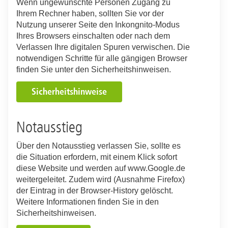
Wenn ungewünschte Personen Zugang zu
die notwendigen forensischen Kenntnisse und
Ihrem Rechner haben, sollten Sie vor der
Erfahrungen bei der gerichtsverwertbaren
Nutzung unserer Seite den Inkongnito-Modus
Befunddokumentation. Deshalb sind die ersten
Ihres Browsers einschalten oder nach dem
beiden Beweisambulanzen auch an den
Verlassen Ihre digitalen Spuren verwischen. Die
Standorten Hannover und Oldenburg angesiedelt.
notwendigen Schritte für alle gängigen Browser
Das „Netzwerk ProBeweis“ soll aber noch größer
finden Sie unter den Sicherheitshinweisen.
werden. „Wir wollen ein Netz knüpfen, das so dicht
ist, dass jedes Opfer in Niedersachsen nicht mehr
Sicherheitshinweise
als 100 Kilometer von einer Untersuchungsstelle
entfernt wohnt“, sagt Professor Dr. Michael
Klintschar, Direktor des Instituts für Rechtsmedizin.
Notausstieg
Dafür möchte er in ganz Niedersachsen
mindestens zehn Partnerkliniken gewinnen, die
Über den Notausstieg verlassen Sie, sollte es
über eine Notfallambulanz/Chirurgie und eine
die Situation erfordern, mit einem Klick sofort
Gynäkologie verfügen.
diese Website und werden auf www.Google.de
weitergeleitet. Zudem wird (Ausnahme Firefox)
Als erste hat sich die MHH-Klinik für
der Eintrag in der Browser-History gelöscht.
Frauenheilkunde und Geburtshilfe entschlossen
Weitere Informationen finden Sie in den
mitzumachen. „Das Thema ‚Häusliche Gewalt’
Sicherheitshinweisen.
gehört in die Öffentlichkeit. Den betroffenen