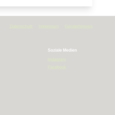
en Gutachtens. Den Auftrag zur
tentbindung via Mail an das
rchführung noch über Inhalt /
nser
Kontaktfomular
).
eine verschlüsselte Übermittlung
Datenschutz
Impressum
Genderhinweis
Soziale Medien
Instagram
ndsätzlich persönlich an die
Facebook
nnover übergeben
efonische Rücksprache mit dem