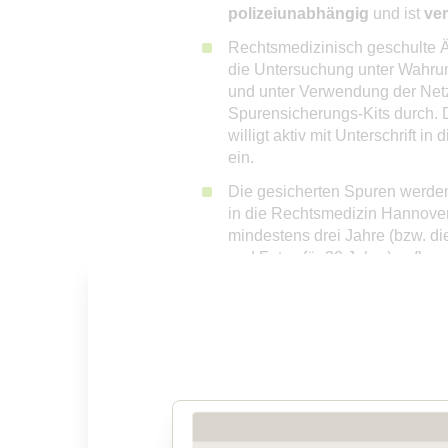
polizeiunabhängig
und ist
ver
Rechtsmedizinisch geschulte Ä
die Untersuchung unter Wahrun
und unter Verwendung der Ne
Spurensicherungs-Kits durch.
willigt aktiv mit Unterschrift i
ein.
Die gesicherten Spuren werden
in die Rechtsmedizin Hannover 
mindestens drei Jahre (bzw. di
und Fotos für 30 Jahre) aufbe
Wird im Nachgang durch die u
erstattet und
entbindet diese
von dessen Schweigepflicht
Ermittlungsbehörden
, könne
Verletzungen und etwaige Spur
Netzwerkzentrum in der Recht
werden.