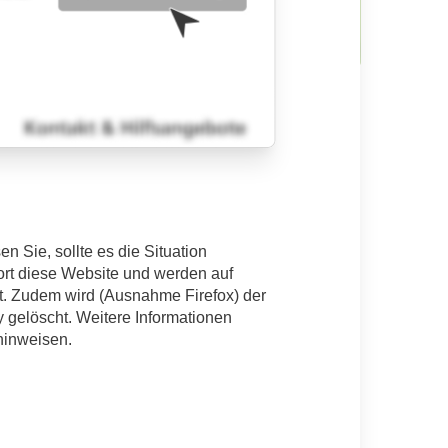
m
n Sie, sollte es die Situation
fort diese Website und werden auf
t. Zudem wird (Ausnahme Firefox) der
y gelöscht. Weitere Informationen
chte Person von der Schweigepflicht
hinweisen.
e
muss
enthalten:
mh-hannover.de)
 Spurensicherungsumfang
en wird