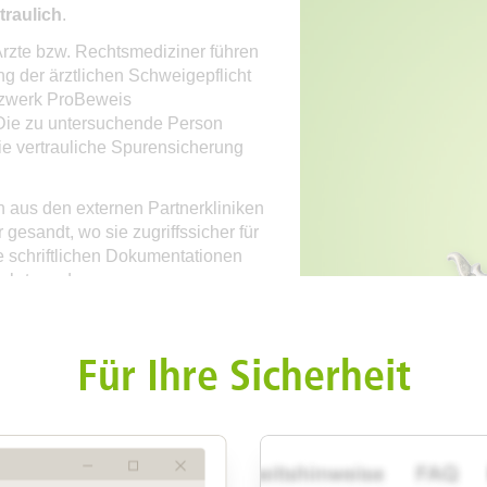
traulich
.
rzte bzw. Rechtsmediziner führen
g der ärztlichen Schweigepflicht
tzwerk ProBeweis
 Die zu untersuchende Person
n die vertrauliche Spurensicherung
 aus den externen Partnerkliniken
gesandt, wo sie zugriffssicher für
e schriftlichen Dokumentationen
wahrt werden.
ntersuchte Person Anzeige
 Person das Netzwerk ProBeweis
Für Ihre Sicherheit
 gegenüber den
n die Dokumentation der
enträger durch Sie im
smedizin Hannover abgefordert