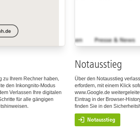
unkte zu beachten, die Sie
Copyright: Unsplash.co
gerne telefonischen Kontakt unter
Notausstieg
 zu Ihrem Rechner haben,
Über den Notausstieg verlasse
eite den Inkongnito-Modus
erfordern, mit einem Klick so
dem Verlassen Ihre digitalen
www.Google.de weitergeleite
hritte für alle gängigen
Eintrag in der Browser-Histor
ingend gegenüber den Ermittlungsbehörden durch die untersu
itshinweisen.
finden Sie in den Sicherheits
igepflichtentbindung")
 ist zwingend eine Schweigepflichtentbindung notwendig. Dies
Notausstieg
0511 532 4599) oder per Mail (
Kontaktformular
oder probeweis@
 Netzwerk ProBeweis untersuchten Person
es Gutachten
ersuchung können fallabhängig je nach Untersuchungs- bzw.
tzwerk ProBeweis" (ebenfalls) von der Schweigepflicht entbund