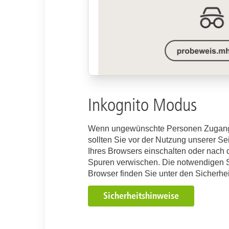
Hierbei gilt es verschiedene P
nachfolgend erläutert finden.
Für weitere Fragen nehmen Sie auch 
0511 532 4599 mit uns auf.
Inkognito Modus
Abforderung Asservate
Wenn ungewünschte Personen Zugang
sollten Sie vor der Nutzung unserer S
Abforderung von Asservaten:
Ihres Browsers einschalten oder nach 
Spuren verwischen. Die notwendigen Sc
das Netzwerk ProBeweis muss zw
Schweigepflichtentbindung
Browser finden Sie unter den Sicherhe
entbunden werden (siehe "Schwe
Für die Abforderung von Asservaten
Sicherheitshinweise
Anfragen / Aufträge telefonisch (
Unterschrift der im Rahmen vom
Anforderung rechtsmedizinisch
Nach einer Netzwerk ProBeweis-Unt
explizite Nennung, dass das "Ne