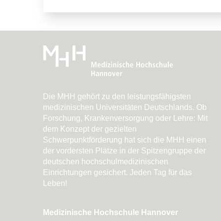
grundsätzlich folgende Asservate ab
Zur Einordnung der Untersuchungsbe
Erstellung eines rechtsmedizinisch
Kopie des Dokumentationsboge
Solange keine gültige Schweigepflich
Netzwerk ProBeweis übermitteln (p
Umfang einer Untersuchung bzw. zur 
Kopien digitaler Lichtbildaufnah
Die Schweigeplichtentbindung kann 
Abstriche
beachten Sie bitte folgende Seite:
Ve
Kleidungsstücke und andere Spu
Fingernagelabschnitte
Die MHH gehört zu den leistungsfähigsten
Blut- und / oder Urinproben
medizinischen Universitäten Deutschlands. Ob
Forschung, Krankenversorgung oder Lehre: Mit
Nach Entbindung von der Schweigepfl
dem Konzept der gezielten
Ermittlungsbehörden in den Räumli
Schwerpunktförderung hat sich die MHH einen
der vordersten Plätze in der Spitzengruppe der
(eine digitale Übermittlung bzw. ein
deutschen hochschulmedizinischen
Sekretariat vom Netzwerk ProBeweis
Einrichtungen gesichert. Jeden Tag für das
Leben!
Medizinische Hochschule Hannover